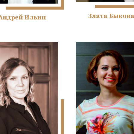
Злата Быков
Андрей Ильин