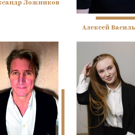
ксандр Ложников
Алексей Василь