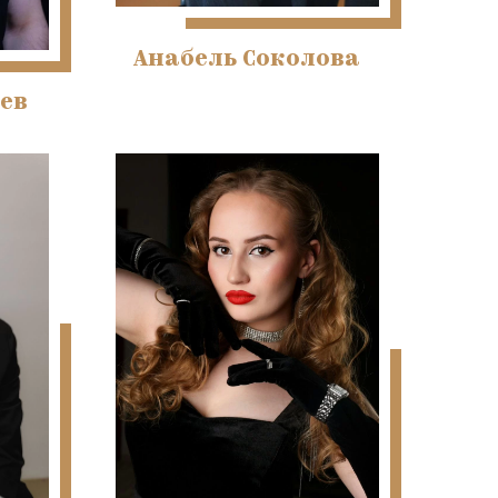
Анабель Соколова
ев