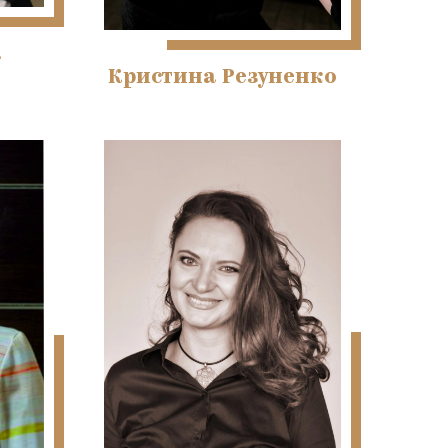
а
Кристина Резуненко