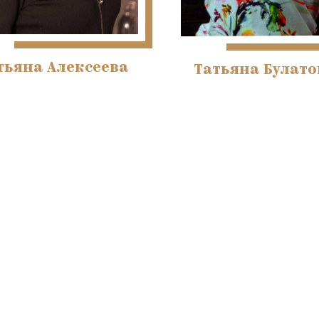
тьяна Алексеева
Татьяна Булато